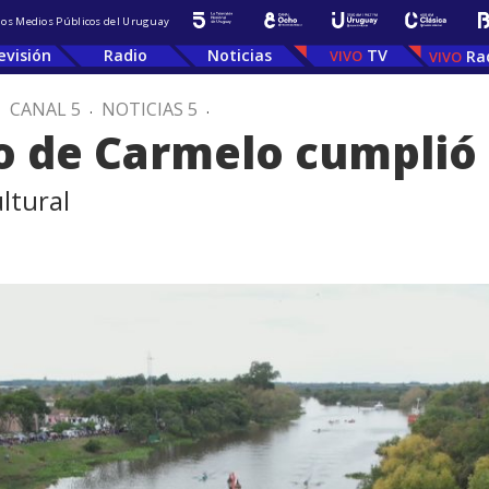
 los Medios Públicos del Uruguay
evisión
Radio
Noticias
TV
Ra
.
CANAL 5
.
NOTICIAS 5
.
o de Carmelo cumplió
ltural