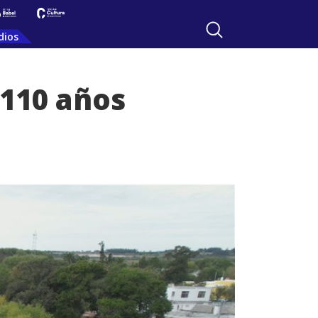
dios
 110 años