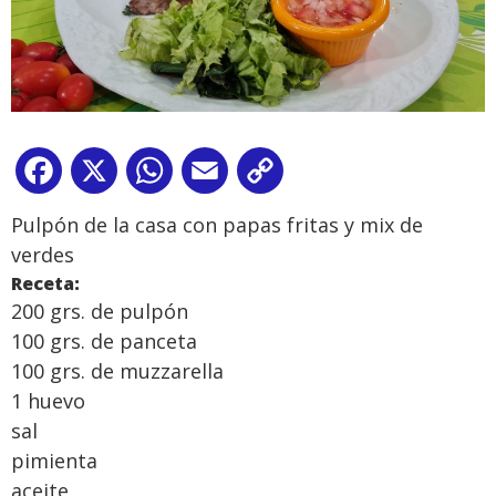
Facebook
X
WhatsApp
Email
Copy
Link
Pulpón de la casa con papas fritas y mix de
verdes
Receta:
200 grs. de pulpón
100 grs. de panceta
100 grs. de muzzarella
1 huevo
sal
pimienta
aceite