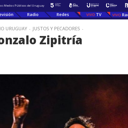
 los Medios Públicos del Uruguay
evisión
Radio
Redes
TV
Ra
IO URUGUAY
.
JUSTOS Y PECADORES
.
nzalo Zipitría