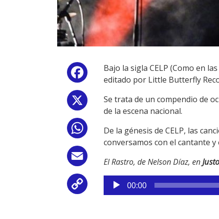
Bajo la sigla CELP (Como en las
Facebook
editado por Little Butterfly Rec
Se trata de un compendio de oc
X
de la escena nacional.
WhatsApp
De la génesis de CELP, las canc
conversamos con el cantante y
Email
El Rastro, de Nelson Díaz, en
Just
Reproductor
Copy
00:00
de
audio
Link