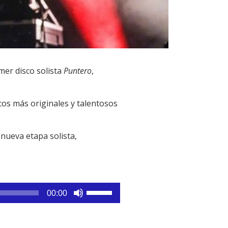
mer disco solista
Puntero
,
cos más originales y talentosos
 nueva etapa solista,
Utiliza
00:00
las
teclas
de