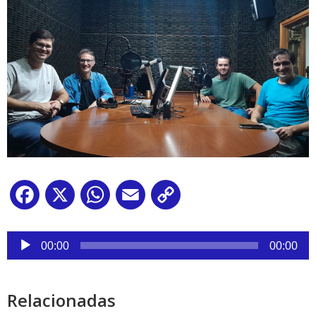
Facebook
X
WhatsApp
Email
Copy
Link
Reproductor
de
00:00
00:00
audio
Relacionadas