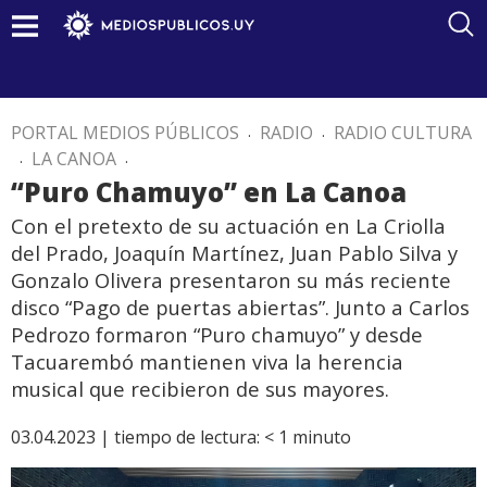
PORTAL MEDIOS PÚBLICOS
.
RADIO
.
RADIO CULTURA
.
LA CANOA
.
“Puro Chamuyo” en La Canoa
Con el pretexto de su actuación en La Criolla
del Prado, Joaquín Martínez, Juan Pablo Silva y
Gonzalo Olivera presentaron su más reciente
disco “Pago de puertas abiertas”. Junto a Carlos
Pedrozo formaron “Puro chamuyo” y desde
Tacuarembó mantienen viva la herencia
musical que recibieron de sus mayores.
03.04.2023 |
tiempo de lectura:
< 1
minuto