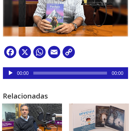
Facebook
X
WhatsApp
Email
Copy
Link
Reproductor
de
00:00
00:00
audio
Relacionadas