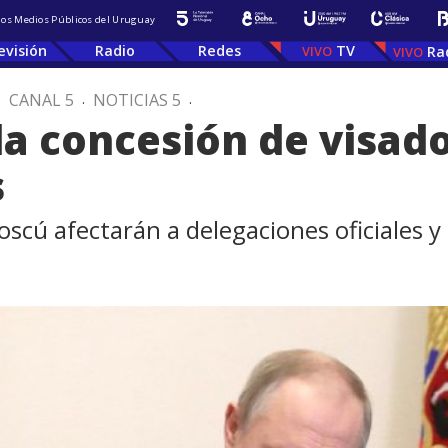
 los Medios Públicos del Uruguay
evisión
Radio
Redes
TV
Ra
.
CANAL 5
.
NOTICIAS 5
.
la concesión de visado
s
cú afectarán a delegaciones oficiales y 