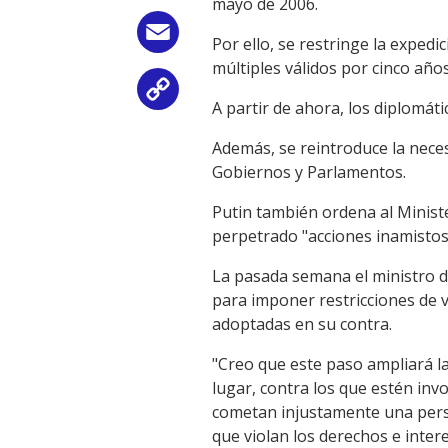
mayo de 2006.
Email
Por ello, se restringe la expedi
múltiples válidos por cinco añ
Copy
A partir de ahora, los diplomáti
Link
Además, se reintroduce la neces
Gobiernos y Parlamentos.
Putin también ordena al Ministe
perpetrado "acciones inamistosa
La pasada semana el ministro 
para imponer restricciones de v
adoptadas en su contra.
"Creo que este paso ampliará la
lugar, contra los que estén inv
cometan injustamente una perse
que violan los derechos e inter