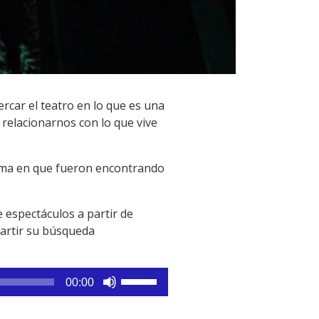
rcar el teatro en lo que es una
 relacionarnos con lo que vive
orma en que fueron encontrando
 espectáculos a partir de
partir su búsqueda
Utiliza
00:00
las
teclas