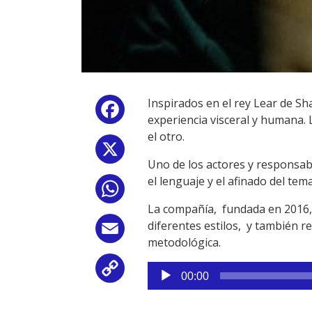
Inspirados en el rey Lear de S
Facebook
experiencia visceral y humana. 
el otro.
X
Uno de los actores y responsa
el lenguaje y el afinado del tema
WhatsApp
La compañía, fundada en 2016, 
diferentes estilos, y también r
Email
metodológica.
Reproductor
Copy
00:00
de
Link
audio