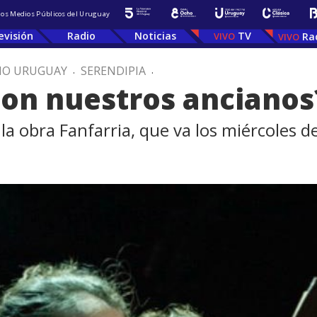
 los Medios Públicos del Uruguay
evisión
Radio
Noticias
TV
Ra
IO URUGUAY
.
SERENDIPIA
.
on nuestros ancianos
la obra Fanfarria, que va los miércoles d