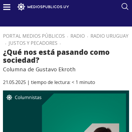
PORTAL MEDIOS PÚBLICOS
.
RADIO
.
RADIO URUGUAY
.
JUSTOS Y PECADORES
.
¿Qué nos está pasando como
sociedad?
Columna de Gustavo Ekroth
21.05.2025 |
tiempo de lectura:
< 1
minuto