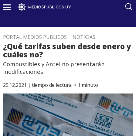
PORTAL MEDIOS PÚBLICOS
.
NOTICIAS
.
¿Qué tarifas suben desde enero y
cuáles no?
Combustibles y Antel no presentarán
modificaciones
29.12.2021 |
tiempo de lectura:
< 1
minuto