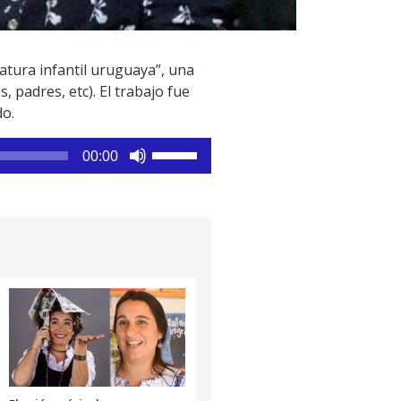
ratura infantil uruguaya”, una
, padres, etc). El trabajo fue
do.
Utiliza
00:00
las
teclas
de
flecha
arriba/abajo
para
aumentar
o
disminuir
el
volumen.