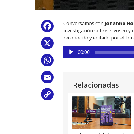
Conversamos con
Johanna Hol
Facebook
investigación sobre el voseo y e
reconocido y editado por el Fon
X
Reproductor
00:00
de
WhatsApp
audio
Email
Relacionadas
Copy
Link