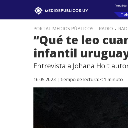
Portal de
Tel
PORTAL MEDIOS PÚBLICOS
.
RADIO
.
RAD
“Qué te leo cuan
infantil urugua
Entrevista a Johana Holt autor
16.05.2023 |
tiempo de lectura:
< 1
minuto