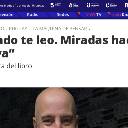
 los Medios Públicos del Uruguay
evisión
Radio
Redes
TV
Ra
IO URUGUAY
.
LA MÁQUINA DE PENSAR
.
do te leo. Miradas hac
ya”
a del libro