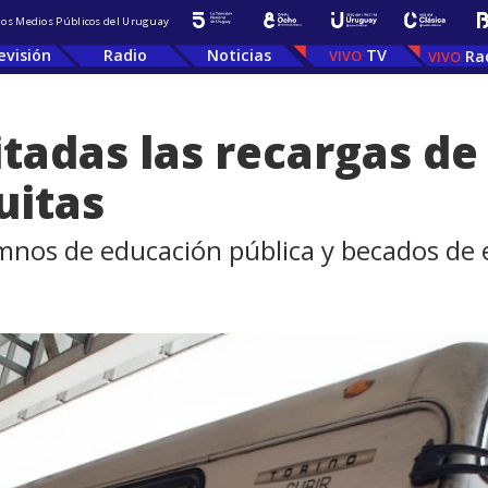
 los Medios Públicos del Uruguay
evisión
Radio
Noticias
TV
Ra
tadas las recargas de 
uitas
lumnos de educación pública y becados de