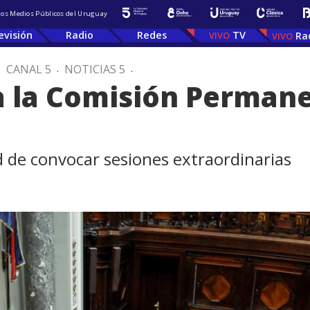
 los Medios Públicos del Uruguay
evisión
Radio
Redes
TV
Ra
.
CANAL 5
.
NOTICIAS 5
.
a la Comisión Permane
d de convocar sesiones extraordinarias