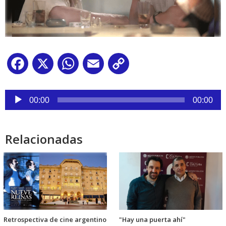
Facebook
X
WhatsApp
Email
Copy
Link
Reproductor
de
00:00
00:00
audio
Relacionadas
Retrospectiva de cine argentino
"Hay una puerta ahí"