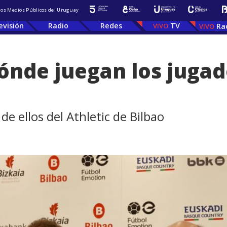
 los Medios Públicos del Uruguay
evisión
Radio
Redes
TV
Ra
ónde juegan los jugad
de ellos del Athletic de Bilbao