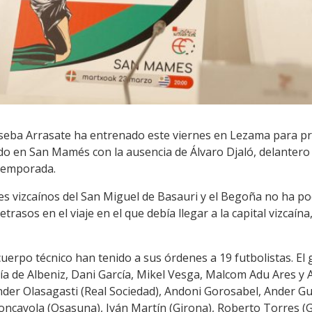
Joseba Arrasate ha entrenado este viernes en Lezama para pr
o en San Mamés con la ausencia de Álvaro Djaló, delantero 
 temporada.
s vizcaínos del San Miguel de Basauri y el Begoña no ha pod
rasos en el viaje en el que debía llegar a la capital vizcaín
cuerpo técnico han tenido a sus órdenes a 19 futbolistas. E
a de Albeniz, Dani García, Mikel Vesga, Malcom Adu Ares y Asie
der Olasagasti (Real Sociedad), Andoni Gorosabel, Ander Guev
oncayola (Osasuna), Iván Martín (Girona), Roberto Torres (