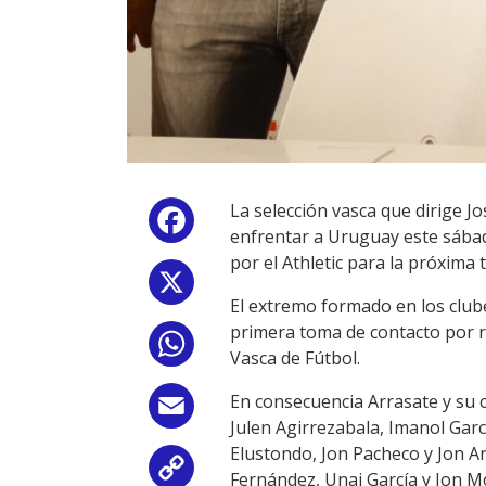
La selección vasca que dirige 
Facebook
enfrentar a Uruguay este sábad
por el Athletic para la próxima
X
El extremo formado en los clube
primera toma de contacto por ret
WhatsApp
Vasca de Fútbol.
En consecuencia Arrasate y su 
Email
Julen Agirrezabala, Imanol Garcí
Elustondo, Jon Pacheco y Jon An
Copy
Fernández, Unai García y Jon M