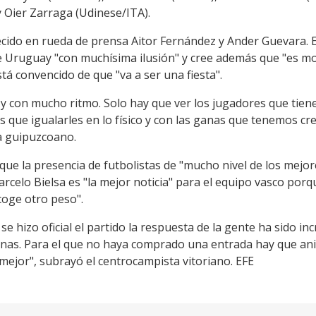
 Oier Zarraga (Udinese/ITA).
cido en rueda de prensa Aitor Fernández y Ander Guevara. 
 Uruguay "con muchísima ilusión" y cree además que "es mo
stá convencido de que "va a ser una fiesta".
a y con mucho ritmo. Solo hay que ver los jugadores que tie
 que igualarles en lo físico y con las ganas que tenemos c
ta guipuzcoano.
que la presencia de futbolistas de "mucho nivel de los mejor
rcelo Bielsa es "la mejor noticia" para el equipo vasco porq
oge otro peso".
 hizo oficial el partido la respuesta de la gente ha sido inc
as. Para el que no haya comprado una entrada hay que animar
ejor", subrayó el centrocampista vitoriano. EFE