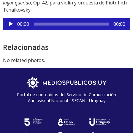
lugar querido
, Op. 42, para violín y orquesta de Piotr Ilich
Tchaikovsky.
Reproductor
00:00
00:00
de
audio
Relacionadas
No related photos.
Portal de contenidos del Servicio de Comunicación
Audiovisual Nacional - SECAN - Uruguay