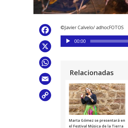
©Javier Calvelo/ adhocFOTOS
Facebook
Reproductor
00:00
de
X
audio
WhatsApp
Relacionadas
Email
Copy
Link
Marta Gómez se presentará en
el Festival Música de la Tierra