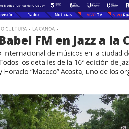
 los Medios Públicos del Uruguay
evisión
Radio
Noticias
TV
Ra
IO CULTURA
.
LA CANOA
.
Babel FM en Jazz a la 
Internacional de músicos en la ciudad d
odos los detalles de la 16ª edición de Jaz
 y Horacio “Macoco” Acosta, uno de los o