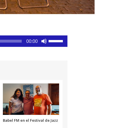
Utiliza
00:00
las
teclas
de
flecha
arriba/abajo
para
aumentar
o
disminuir
el
volumen.
Babel FM en el Festival de Jazz