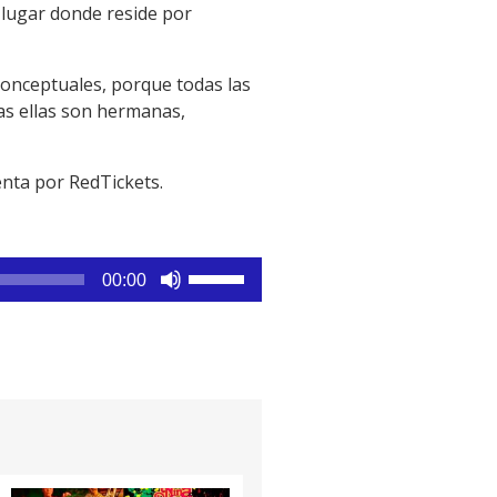
lugar donde reside por
conceptuales, porque todas las
as ellas son hermanas,
venta por RedTickets.
Utiliza
00:00
las
teclas
de
flecha
arriba/abajo
para
aumentar
o