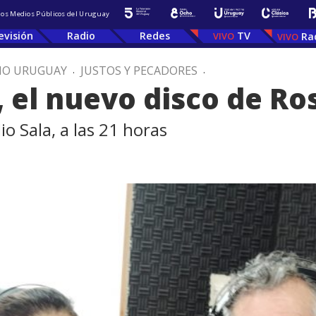
 los Medios Públicos del Uruguay
evisión
Radio
Redes
TV
Ra
IO URUGUAY
.
JUSTOS Y PECADORES
.
, el nuevo disco de R
o Sala, a las 21 horas