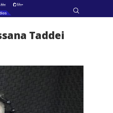
dios
ossana Taddei