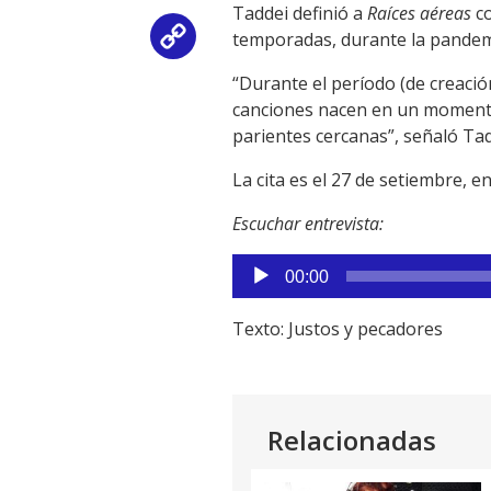
Taddei definió a
Raíces aéreas
co
temporadas, durante la pandem
Copy
“Durante el período (de creació
Link
canciones nacen en un momento,
parientes cercanas”, señaló Tad
La cita es el 27 de setiembre, e
Escuchar entrevista:
Reproductor
00:00
de
audio
Texto: Justos y pecadores
Relacionadas