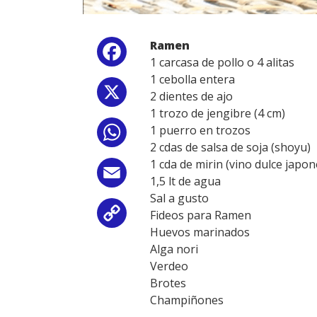
Ramen
Facebook
1 carcasa de pollo o 4 alitas
1 cebolla entera
X
2 dientes de ajo
1 trozo de jengibre (4 cm)
1 puerro en trozos
WhatsApp
2 cdas de salsa de soja (shoyu)
1 cda de mirin (vino dulce japon
Email
1,5 lt de agua
Sal a gusto
Fideos para Ramen
Copy
Huevos marinados
Link
Alga nori
Verdeo
Brotes
Champiñones