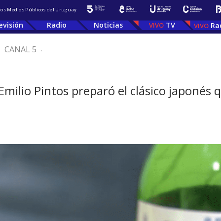
 los Medios Públicos del Uruguay
evisión
Radio
Noticias
TV
Ra
.
CANAL 5
.
Emilio Pintos preparó el clásico japonés 