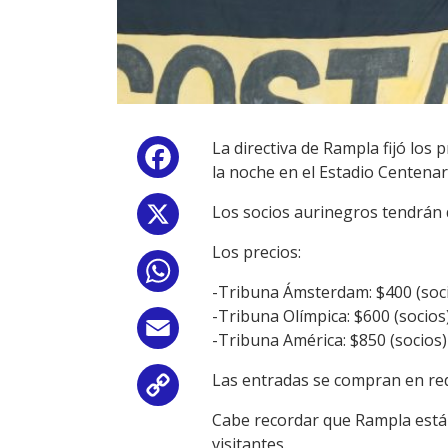
La directiva de Rampla fijó los
Facebook
la noche en el Estadio Centenar
Los socios aurinegros tendrán d
X
Los precios:
WhatsApp
-Tribuna Ámsterdam: $400 (soci
-Tribuna Olímpica: $600 (socios
Email
-Tribuna América: $850 (socios)
Las entradas se compran en red
Copy
Cabe recordar que Rampla está 
Link
visitantes.