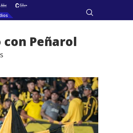
dios
o con Peñarol
s