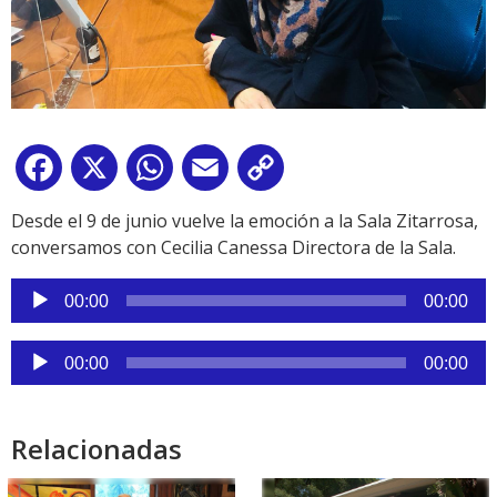
Facebook
X
WhatsApp
Email
Copy
Link
Desde el 9 de junio vuelve la emoción a la Sala Zitarrosa,
conversamos con Cecilia Canessa Directora de la Sala.
Reproductor
00:00
00:00
de
audio
Reproductor
00:00
00:00
de
audio
Relacionadas