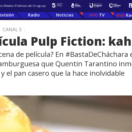
 los Medios Públicos del Uruguay
evisión
Radio
Noticias
TV
Ra
.
CANAL 5
.
ícula Pulp Fiction: k
scena de película? En #BastaDeCháchara e
 hamburguesa que Quentin Tarantino inmo
 y el pan casero que la hace inolvidable