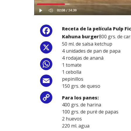
Receta de la película
Pulp Fi
Facebook
Kahuna burger
800 grs. de ca
50 ml. de salsa ketchup
X
4 unidades de pan de papa
4 rodajas de ananá
1 tomate
WhatsApp
1 cebolla
pepinillos
Email
150 grs. de queso
Para los panes:
Copy
400 grs. de harina
Link
100 grs. de puré de papas
2 huevos
220 ml. agua