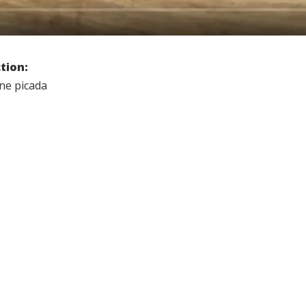
ction:
rne picada