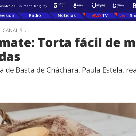
 los Medios Públicos del Uruguay
evisión
Radio
Noticias
TV
Ra
.
CANAL 5
.
 mate: Torta fácil de 
adas
ría de Basta de Cháchara, Paula Estela, re