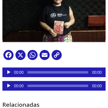
Facebook
X
WhatsApp
Email
Copy
Link
Reproductor
de
00:00
00:00
audio
Reproductor
00:00
00:00
de
audio
Relacionadas