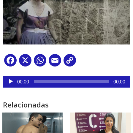
Facebook
X
WhatsApp
Email
Copy
Link
Reproductor
de
00:00
00:00
audio
Relacionadas