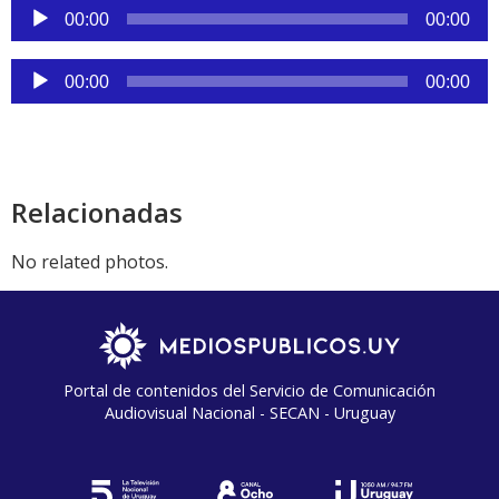
Reproductor
00:00
00:00
de
audio
Reproductor
00:00
00:00
de
audio
Relacionadas
No related photos.
Portal de contenidos del Servicio de Comunicación
Audiovisual Nacional - SECAN - Uruguay