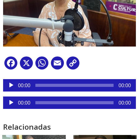
Facebook
X
WhatsApp
Email
Copy
Link
Reproductor
de
00:00
00:00
audio
Reproductor
00:00
00:00
de
audio
Relacionadas