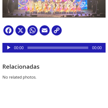
Facebook
X
WhatsApp
Email
Copy
Link
Reproductor
de
00:00
00:00
audio
Relacionadas
No related photos.