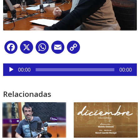
Facebook
X
WhatsApp
Email
Copy
Link
Reproductor
de
00:00
00:00
audio
Relacionadas