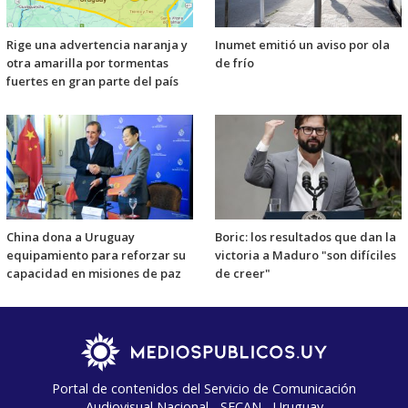
Rige una advertencia naranja y
Inumet emitió un aviso por ola
otra amarilla por tormentas
de frío
fuertes en gran parte del país
China dona a Uruguay
Boric: los resultados que dan la
equipamiento para reforzar su
victoria a Maduro "son difíciles
capacidad en misiones de paz
de creer"
Portal de contenidos del Servicio de Comunicación
Audiovisual Nacional - SECAN - Uruguay