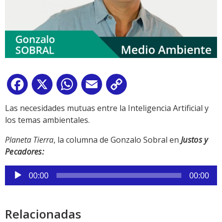
Facebook
X
WhatsApp
Email
Copy
Link
Las necesidades mutuas entre la Inteligencia Artificial y
los temas ambientales.
Planeta Tierra
, la columna de Gonzalo Sobral en
Justos y
Pecadores:
Reproductor
00:00
00:00
de
audio
Relacionadas