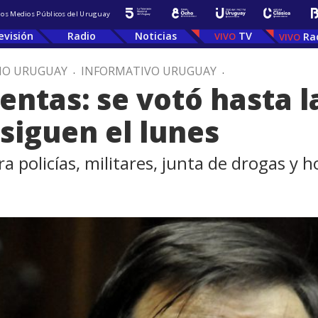
 los Medios Públicos del Uruguay
evisión
Radio
Noticias
TV
Ra
IO URUGUAY
.
INFORMATIVO URUGUAY
.
entas: se votó hasta 
siguen el lunes
 policías, militares, junta de drogas y ho