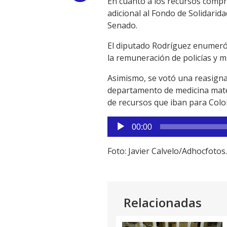
En cuanto a los recursos compro
adicional al Fondo de Solidarid
Link
Senado.
El diputado Rodríguez enumeró
la remuneración de policías y mi
Asimismo, se votó una reasignac
departamento de medicina mater
de recursos que iban para Colon
Reproductor
00:00
de
audio
Foto: Javier Calvelo/Adhocfotos.
Relacionadas