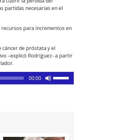
a cubrir la pérdida del
s partidas necesarias en el
 recursos para incrementos en
 cáncer de próstata y el
vo –explicó Rodríguez- a partir
lador.
Utiliza
00:00
las
teclas
de
flecha
arriba/abajo
para
aumentar
o