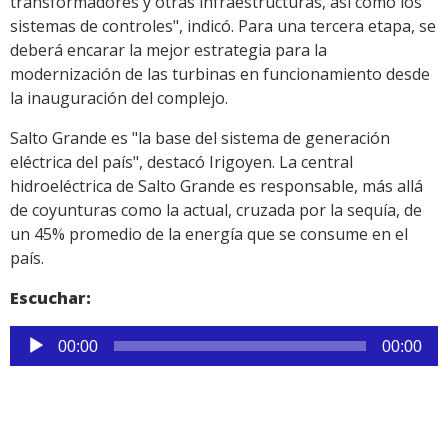
transformadores y otras infraestructuras, así como los
sistemas de controles", indicó. Para una tercera etapa, se
deberá encarar la mejor estrategia para la
modernización de las turbinas en funcionamiento desde
la inauguración del complejo.
Salto Grande es "la base del sistema de generación
eléctrica del país", destacó Irigoyen. La central
hidroeléctrica de Salto Grande es responsable, más allá
de coyunturas como la actual, cruzada por la sequía, de
un 45% promedio de la energía que se consume en el
país.
Escuchar:
Reproductor
00:00
00:00
de
audio