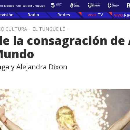
 los Medios Públicos del Uruguay
evisión
Radio
Redes
TV
Ra
IO CULTURA
.
EL TUNGUE LÉ
.
de la consagración de
Mundo
aga y Alejandra Dixon