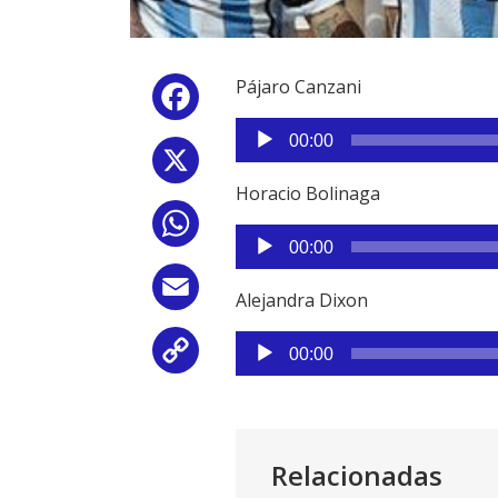
Pájaro Canzani
Facebook
Reproductor
00:00
de
X
audio
Horacio Bolinaga
WhatsApp
Reproductor
00:00
de
audio
Email
Alejandra Dixon
Reproductor
Copy
00:00
de
audio
Link
Relacionadas