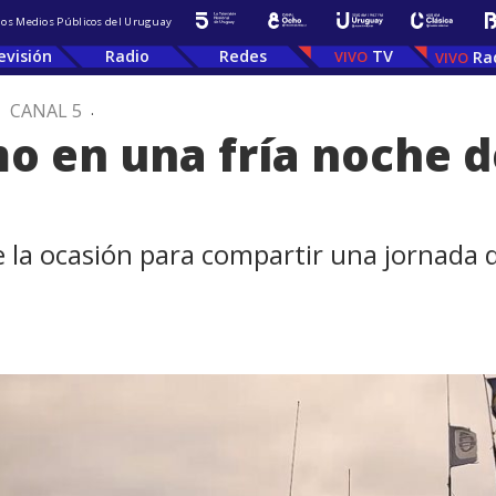
 los Medios Públicos del Uruguay
evisión
Radio
Redes
TV
Ra
.
CANAL 5
.
o en una fría noche d
e la ocasión para compartir una jornada 