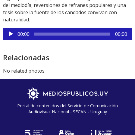
del mediodía, reversiones de refranes populares y una
tesis sobre la fuente de los candados convivan con
naturalidad.
Reproductor
00:00
00:00
de
audio
Relacionadas
No related photos.
Portal de contenidos del Servicio de Comunicación
Audiovisual Nacional - SECAN - Uruguay