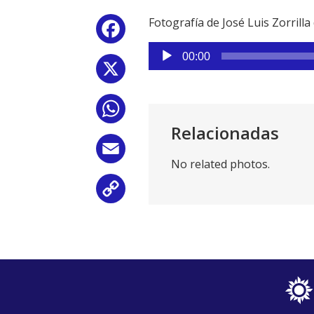
Fotografía de José Luis Zorrill
Facebook
Reproductor
00:00
de
X
audio
WhatsApp
Relacionadas
Email
No related photos.
Copy
Link