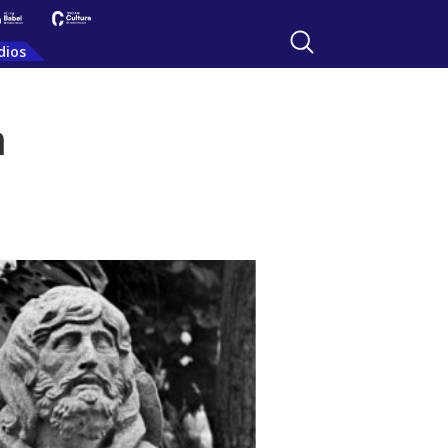
dios
n