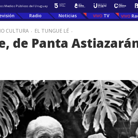
 los Medios Públicos del Uruguay
evisión
Radio
Noticias
TV
Ra
IO CULTURA
.
EL TUNGUE LÉ
.
e, de Panta Astiazará