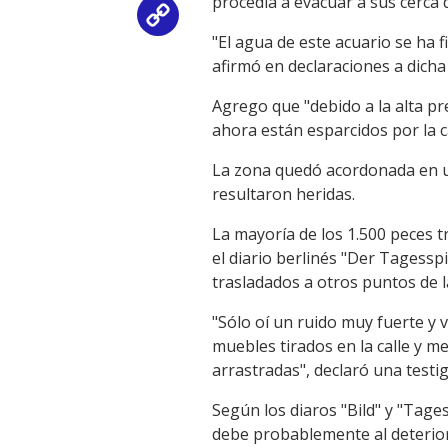
procedía a evacuar a sus cerca
Copy
"El agua de este acuario se ha f
Link
afirmó en declaraciones a dich
Agrego que "debido a la alta pr
ahora están esparcidos por la ca
La zona quedó acordonada en un
resultaron heridas.
La mayoría de los 1.500 peces 
el diario berlinés "Der Tagessp
trasladados a otros puntos de l
"Sólo oí un ruido muy fuerte y 
muebles tirados en la calle y m
arrastradas", declaró una testig
Según los diaros "Bild" y "Tages
debe probablemente al deterioro 