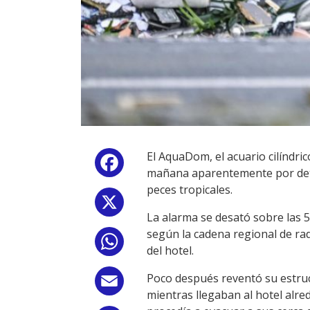
El AquaDom, el acuario cilíndri
Facebook
mañana aparentemente por deter
peces tropicales.
X
La alarma se desató sobre las 5
según la cadena regional de rad
WhatsApp
del hotel.
Poco después reventó su estruct
Email
mientras llegaban al hotel alre