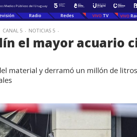
 los Medios Públicos del Uruguay
evisión
Radio
Redes
TV
Ra
.
CANAL 5
.
NOTICIAS 5
.
ín el mayor acuario ci
l material y derramó un millón de litros
ales