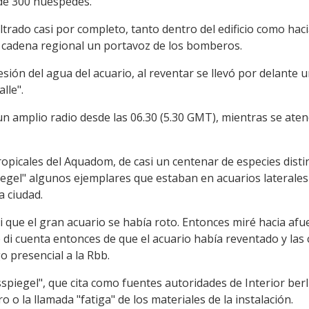
 de 300 huéspedes.
iltrado casi por completo, tanto dentro del edificio como hacia
a cadena regional un portavoz de los bomberos.
esión del agua del acuario, al reventar se llevó por delante
lle".
 amplio radio desde las 06.30 (5.30 GMT), mientras se ate
tropicales del Aquadom, de casi un centenar de especies dis
iegel" algunos ejemplares que estaban en acuarios laterales
a ciudad.
vi que el gran acuario se había roto. Entonces miré hacia af
e di cuenta entonces de que el acuario había reventado y las
o presencial a la Rbb.
spiegel", que cita como fuentes autoridades de Interior berli
o la llamada "fatiga" de los materiales de la instalación.