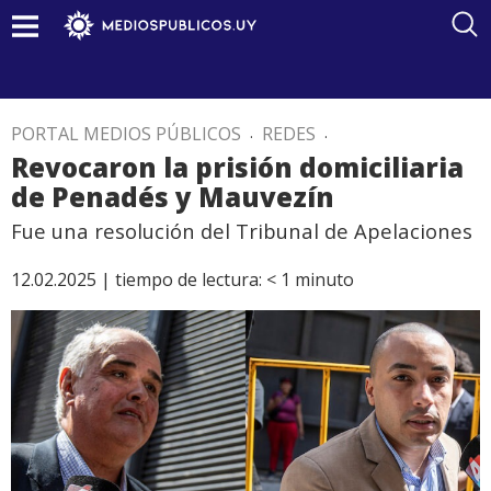
PORTAL MEDIOS PÚBLICOS
.
REDES
.
Revocaron la prisión domiciliaria
de Penadés y Mauvezín
Fue una resolución del Tribunal de Apelaciones
12.02.2025 |
tiempo de lectura:
< 1
minuto