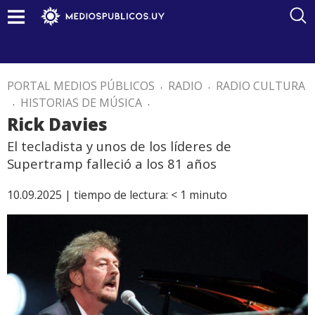
PORTAL MEDIOS PÚBLICOS
.
RADIO
.
RADIO CULTURA
.
HISTORIAS DE MÚSICA
.
Rick Davies
El tecladista y unos de los líderes de
Supertramp falleció a los 81 años
10.09.2025 |
tiempo de lectura:
< 1
minuto