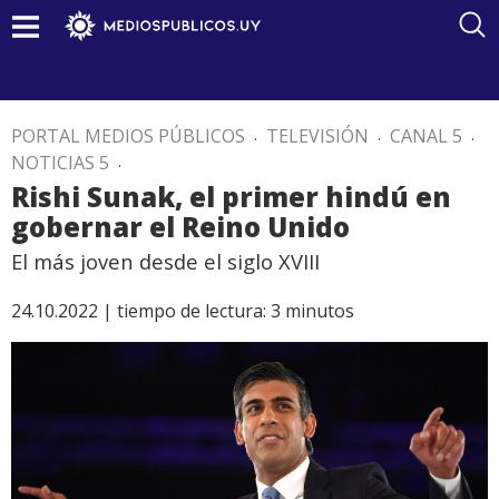
PORTAL MEDIOS PÚBLICOS
.
TELEVISIÓN
.
CANAL 5
.
NOTICIAS 5
.
Rishi Sunak, el primer hindú en
gobernar el Reino Unido
El más joven desde el siglo XVIII
24.10.2022 |
tiempo de lectura:
3
minutos