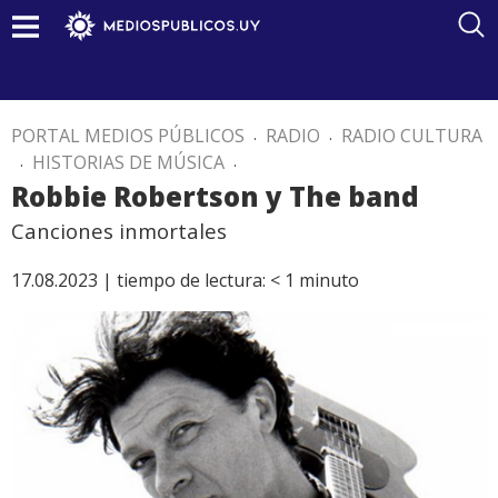
PORTAL MEDIOS PÚBLICOS
.
RADIO
.
RADIO CULTURA
.
HISTORIAS DE MÚSICA
.
Robbie Robertson y The band
Canciones inmortales
17.08.2023 |
tiempo de lectura:
< 1
minuto