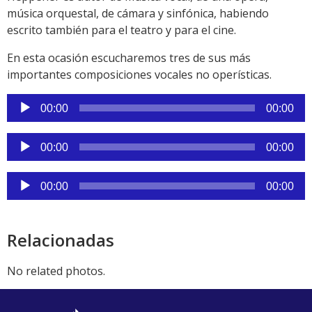
música orquestal, de cámara y sinfónica, habiendo
escrito también para el teatro y para el cine.
En esta ocasión escucharemos tres de sus más
importantes composiciones vocales no operísticas.
Reproductor
00:00
00:00
de
audio
Reproductor
00:00
00:00
de
audio
Reproductor
00:00
00:00
de
audio
Relacionadas
No related photos.