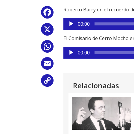
Roberto Barry en el recuerdo de 
Facebook
Reproductor
00:00
de
X
audio
El Comisario de Cerro Mocho en
WhatsApp
Reproductor
00:00
de
audio
Email
Copy
Relacionadas
Link