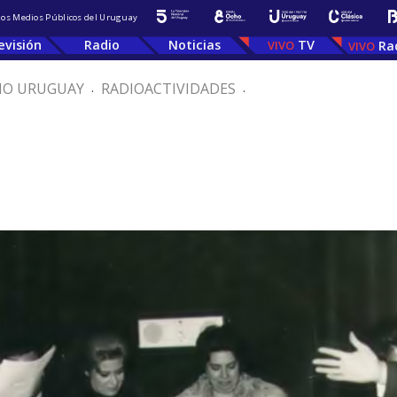
 los Medios Públicos del Uruguay
evisión
Radio
Noticias
TV
Ra
IO URUGUAY
.
RADIOACTIVIDADES
.