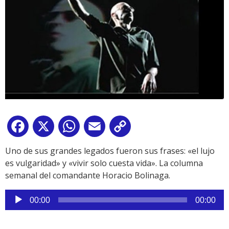
Facebook
X
WhatsApp
Email
Copy
Link
Uno de sus grandes legados fueron sus frases: «el lujo
es vulgaridad» y «vivir solo cuesta vida». La columna
semanal del comandante Horacio Bolinaga.
Reproductor
00:00
00:00
de
audio