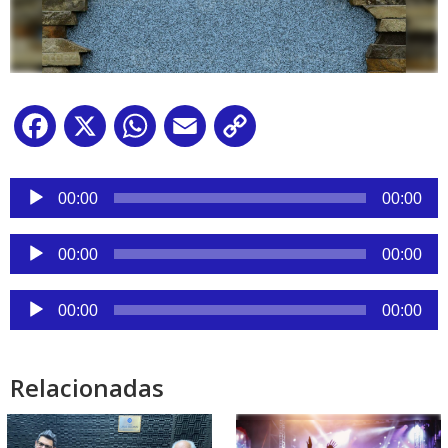
Facebook
X
WhatsApp
Email
Copy
Link
Reproductor
de
00:00
00:00
audio
Reproductor
00:00
00:00
de
audio
Reproductor
00:00
00:00
de
audio
Relacionadas