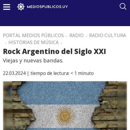
PORTAL MEDIOS PÚBLICOS
.
RADIO
.
RADIO CULTURA
.
HISTORIAS DE MÚSICA
.
Rock Argentino del Siglo XXI
Viejas y nuevas bandas.
22.03.2024 |
tiempo de lectura:
< 1
minuto