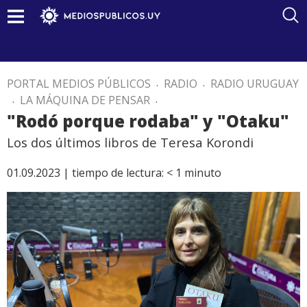
PORTAL MEDIOS PÚBLICOS
.
RADIO
.
RADIO URUGUAY
.
LA MÁQUINA DE PENSAR
.
"Rodó porque rodaba" y "Otaku"
Los dos últimos libros de Teresa Korondi
01.09.2023 |
tiempo de lectura:
< 1
minuto