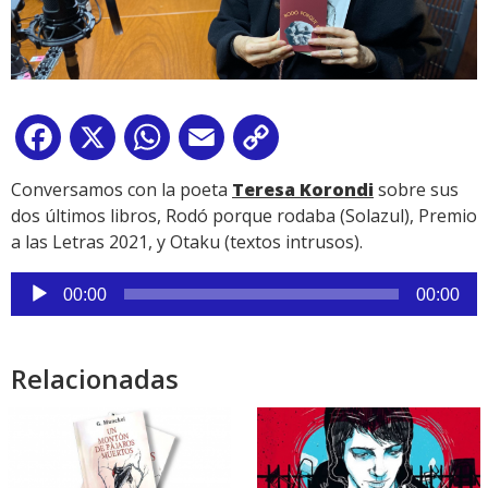
Facebook
X
WhatsApp
Email
Copy
Link
Conversamos con la poeta
Teresa Korondi
sobre sus
dos últimos libros, Rodó porque rodaba (Solazul), Premio
a las Letras 2021, y Otaku (textos intrusos).
Reproductor
00:00
00:00
de
audio
Relacionadas