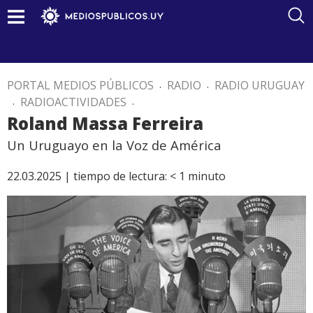
PORTAL MEDIOS PÚBLICOS
.
RADIO
.
RADIO URUGUAY
.
RADIOACTIVIDADES
.
Roland Massa Ferreira
Un Uruguayo en la Voz de América
22.03.2025 |
tiempo de lectura:
< 1
minuto