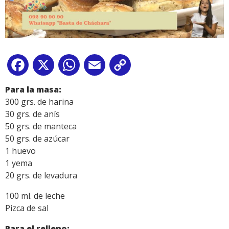
Facebook
X
WhatsApp
Email
Copy
Link
Para la masa:
300 grs. de harina
30 grs. de anís
50 grs. de manteca
50 grs. de azúcar
1 huevo
1 yema
20 grs. de levadura
100 ml. de leche
Pizca de sal
Para el relleno: