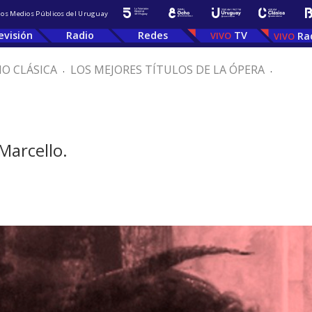
 los Medios Públicos del Uruguay
evisión
Radio
Redes
TV
Ra
IO CLÁSICA
.
LOS MEJORES TÍTULOS DE LA ÓPERA
.
Marcello.