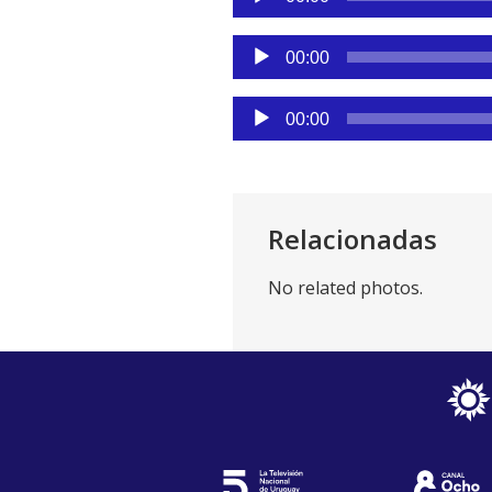
de
audio
Reproductor
00:00
de
audio
Reproductor
00:00
de
audio
Relacionadas
No related photos.