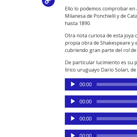
Copy
Ello lo podemos comprobar en a
Link
Milanesa de Ponchielli y de Cat
hasta 1890.
Otra nota curiosa de esta joya 
propia obra de Shakespeare y e
cubriendo gran parte del rol de
De particular lucimiento es su p
lírico uruguayo Dario Solari, d
Reproductor
00:00
de
audio
Reproductor
00:00
de
audio
Reproductor
00:00
de
audio
Reproductor
00:00