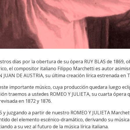
ros días por la obertura de su ópera RUY BLAS de 1869, o
lírico, el compositor italiano Filippo Marchetti es autor as
N JUAN DE AUSTRIA, su última creación lírica estrenada en T
ste importante músico, cuya producción quedara luego ecli
asión traemos a ustedes ROMEO Y JULIETA, su cuarta ópera qu
 revisada en 1872 y 1876.
S y juzgando a partir de nuestro ROMEO Y JULIETA Marchett
tido del elemento escénico-dramático, derivando su música a
ndo a su vez al futuro de la música lírica italiana.