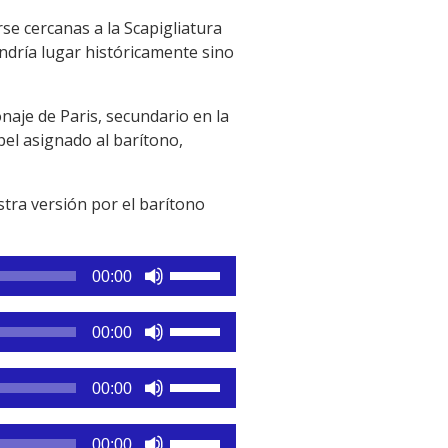
e cercanas a la Scapigliatura
endría lugar históricamente sino
naje de Paris, secundario en la
el asignado al barítono,
estra versión por el barítono
Utiliza
00:00
las
teclas
Utiliza
00:00
de
las
flecha
teclas
Utiliza
arriba/abajo
00:00
de
las
para
flecha
teclas
aumentar
Utiliza
arriba/abajo
00:00