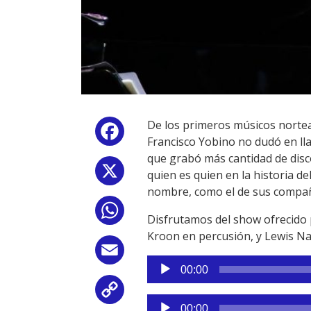
De los primeros músicos norteam
Facebook
Francisco Yobino no dudó en ll
que grabó más cantidad de disco
X
quien es quien en la historia d
nombre, como el de sus compañ
WhatsApp
Disfrutamos del show ofrecido 
Kroon en percusión, y Lewis Na
Email
Reproductor
00:00
de
Copy
audio
Reproductor
00:00