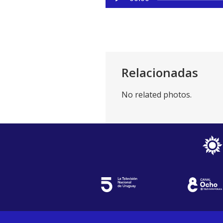
de
Link
audio
Relacionadas
No related photos.