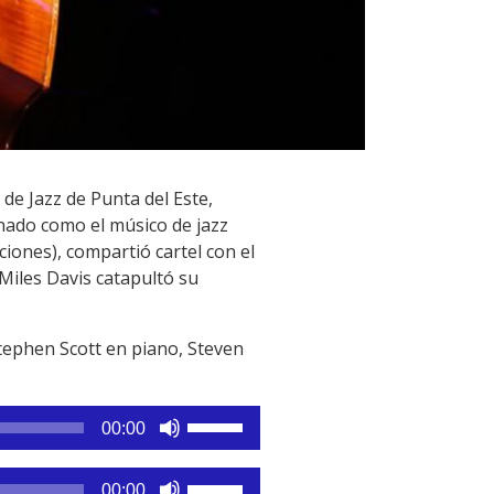
de Jazz de Punta del Este,
inado como el músico de jazz
ciones), compartió cartel con el
Miles Davis catapultó su
tephen Scott en piano, Steven
Utiliza
00:00
las
teclas
Utiliza
00:00